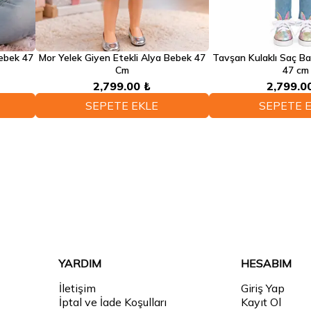
Bebek 47
Mor Yelek Giyen Etekli Alya Bebek 47
Tavşan Kulaklı Saç Ba
Cm
47 cm
2,799.00 ₺
2,799.0
SEPETE EKLE
SEPETE 
YARDIM
HESABIM
İletişim
Giriş Yap
İptal ve İade Koşulları
Kayıt Ol