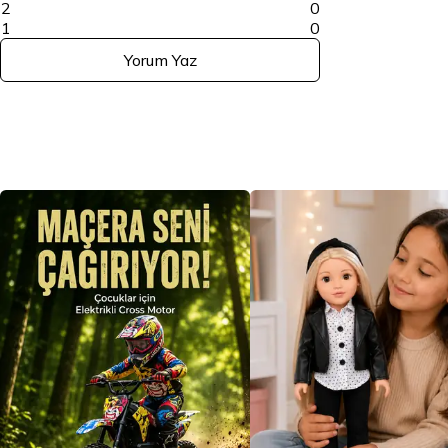
2
0
1
0
Yorum Yaz