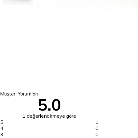
Müşteri Yorumları
5.0
1 değerlendirmeye göre
5
1
4
0
3
0