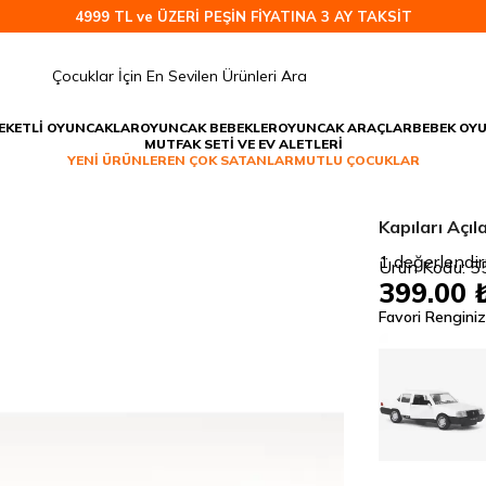
4999 TL ve ÜZERİ PEŞİN FİYATINA 3 AY TAKSİT
EKETLİ OYUNCAKLAR
OYUNCAK BEBEKLER
OYUNCAK ARAÇLAR
BEBEK OY
MUTFAK SETİ VE EV ALETLERİ
YENİ ÜRÜNLER
EN ÇOK SATANLAR
MUTLU ÇOCUKLAR
Kapıları Açı
1
değerlendi
Ürün Kodu:
5
399.00 
Favori Renginiz