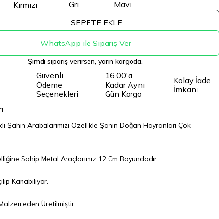
Gri
Mavi
Kırmızı
SEPETE EKLE
WhatsApp ile Sipariş Ver
Şimdi sipariş verirsen, yarın kargoda.
Güvenli
16.00'a
Kolay İade
Ödeme
Kadar Aynı
İmkanı
Seçenekleri
Gün Kargo
ı
şıklı Şahin Arabalarımızı Özellikle Şahin Doğan Hayranları Çok
elliğine Sahip Metal Araçlarımız 12 Cm Boyundadır.
ılıp Kanabiliyor.
l Malzemeden Üretilmiştir.