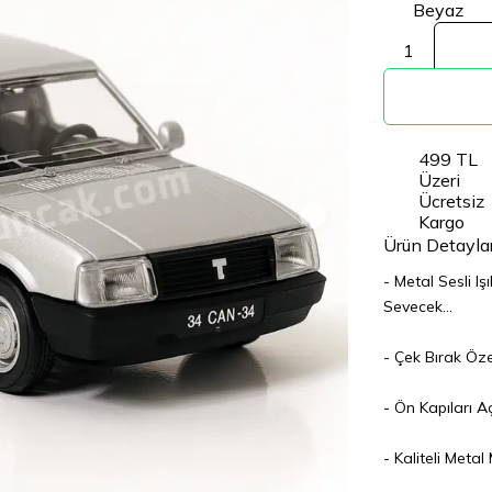
Beyaz
1
499 TL
Üzeri
Ücretsiz
Kargo
Ürün Detaylar
- Metal Sesli I
Sevecek...
- Çek Bırak Öz
- Ön Kapıları Aç
- Kaliteli Meta