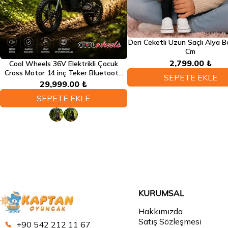
Deri Ceketli Uzun Saçlı Alya 
Cm
2,799.00 ₺
Cool Wheels 36V Elektrikli Çocuk
Cross Motor 14 inç Teker Bluetooth
SEPETE EKLE
LED Far 3 Kademe Hız Ayarlı
29,999.00 ₺
SEPETE EKLE
KURUMSAL
Hakkımızda
Satış Sözleşmesi
+90 542 212 11 67