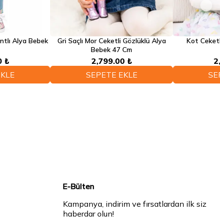
ntlı Alya Bebek
Gri Saçlı Mor Ceketli Gözlüklü Alya
Kot Ceket
Bebek 47 Cm
0 ₺
2,799.00 ₺
2
EKLE
SEPETE EKLE
SE
E-Bülten
Kampanya, indirim ve fırsatlardan ilk siz
haberdar olun!