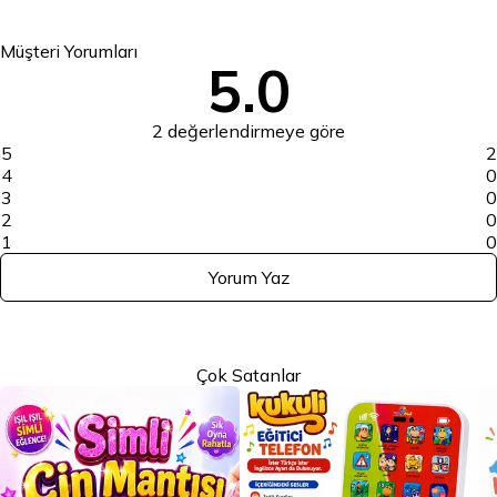
Müşteri Yorumları
5.0
2 değerlendirmeye göre
5
2
4
0
3
0
2
0
1
0
Yorum Yaz
Çok Satanlar