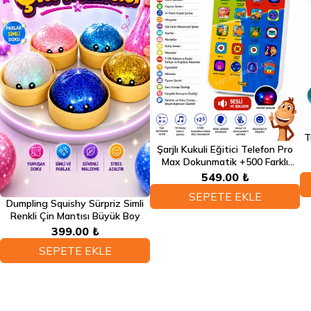
T
Şarjlı Kukuli Eğitici Telefon Pro
Max Dokunmatik +500 Farklı
Eğitici Türkçe Sesli Fonksiyonlu
549.00 ₺
Telefon
SEPETE EKLE
Dumpling Squishy Sürpriz Simli
Renkli Çin Mantısı Büyük Boy
399.00 ₺
SEPETE EKLE