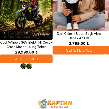
Deri Ceketli Uzun Saçlı Alya
Bebek 47 Cm
Cool Wheels 36V Elektrikli Çocuk
2,799.00 ₺
Cross Motor 14 inç Teker
SEPETE EKLE
Bluetooth LED Far 3 Kademe Hız
29,999.00 ₺
Ayarlı
SEPETE EKLE