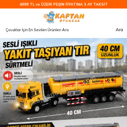
4999 TL ve ÜZERİ PEŞİN FİYATINA 3 AY TAKSİT
Ara