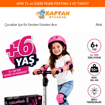
4999 TL ve ÜZERİ PEŞİN FİYATINA 3 AY TAKSİT
Ara