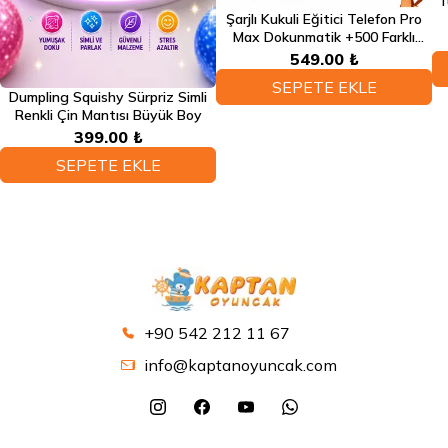
T
Şarjlı Kukuli Eğitici Telefon Pro
Max Dokunmatik +500 Farklı
Eğitici Türkçe Sesli Fonksiyonlu
549.00 ₺
Telefon
SEPETE EKLE
Dumpling Squishy Sürpriz Simli
Renkli Çin Mantısı Büyük Boy
399.00 ₺
SEPETE EKLE
+90 542 212 11 67
info@kaptanoyuncak.com