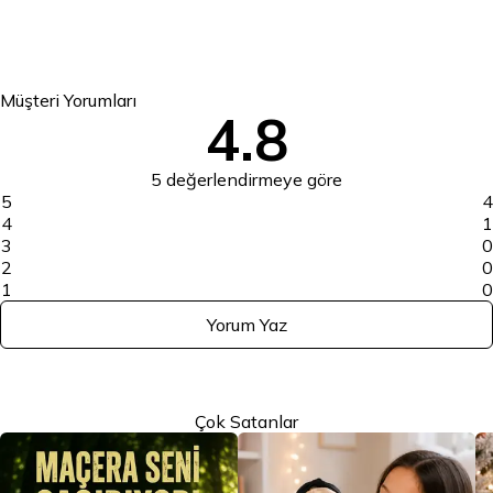
Müşteri Yorumları
4.8
5 değerlendirmeye göre
5
4
4
1
3
0
2
0
1
0
Yorum Yaz
Çok Satanlar