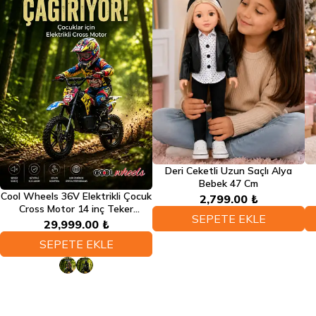
Deri Ceketli Uzun Saçlı Alya
Bebek 47 Cm
Cool Wheels 36V Elektrikli Çocuk
2,799.00 ₺
Cross Motor 14 inç Teker
SEPETE EKLE
Bluetooth LED Far 3 Kademe Hız
29,999.00 ₺
Ayarlı
SEPETE EKLE