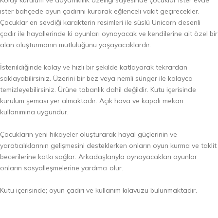
Kolay kurulum ve dayanıklılık özelliği sayesinde çocuklar ister evde
ister bahçede oyun çadırını kurarak eğlenceli vakit geçirecekler.
Çocuklar en sevdiği karakterin resimleri ile süslü Unicorn desenli
çadır ile hayallerinde ki oyunları oynayacak ve kendilerine ait özel bir
alan oluşturmanın mutluluğunu yaşayacaklardır.
İstenildiğinde kolay ve hızlı bir şekilde katlayarak tekrardan
saklayabilirsiniz. Üzerini bir bez veya nemli sünger ile kolayca
temizleyebilirsiniz. Ürüne tabanlık dahil değildir. Kutu içerisinde
kurulum şeması yer almaktadır. Açık hava ve kapalı mekan
kullanımına uygundur.
Çocukların yeni hikayeler oluşturarak hayal güçlerinin ve
yaratıcılıklarının gelişmesini desteklerken onların oyun kurma ve taklit
becerilerine katkı sağlar. Arkadaşlarıyla oynayacakları oyunlar
onların sosyalleşmelerine yardımcı olur.
Kutu içerisinde; oyun çadırı ve kullanım kılavuzu bulunmaktadır.