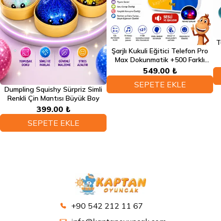
T
Şarjlı Kukuli Eğitici Telefon Pro
Max Dokunmatik +500 Farklı
Eğitici Türkçe Sesli Fonksiyonlu
549.00 ₺
Telefon
SEPETE EKLE
Dumpling Squishy Sürpriz Simli
Renkli Çin Mantısı Büyük Boy
399.00 ₺
SEPETE EKLE
+90 542 212 11 67