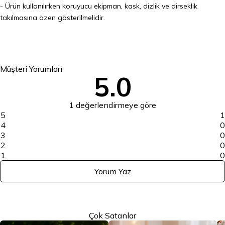
- Ürün kullanılırken koruyucu ekipman, kask, dizlik ve dirseklik
takılmasına özen gösterilmelidir.
Müşteri Yorumları
5.0
1 değerlendirmeye göre
5
1
4
0
3
0
2
0
1
0
Yorum Yaz
Çok Satanlar