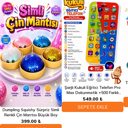
T
Şarjlı Kukuli Eğitici Telefon Pro
Max Dokunmatik +500 Farklı
Eğitici Türkçe Sesli Fonksiyonlu
549.00 ₺
Telefon
SEPETE EKLE
Dumpling Squishy Sürpriz Simli
Renkli Çin Mantısı Büyük Boy
399.00 ₺