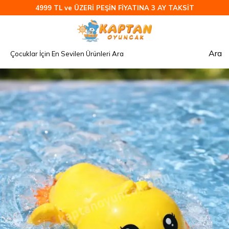
4999 TL ve ÜZERİ PEŞİN FİYATINA 3 AY TAKSİT
Ara