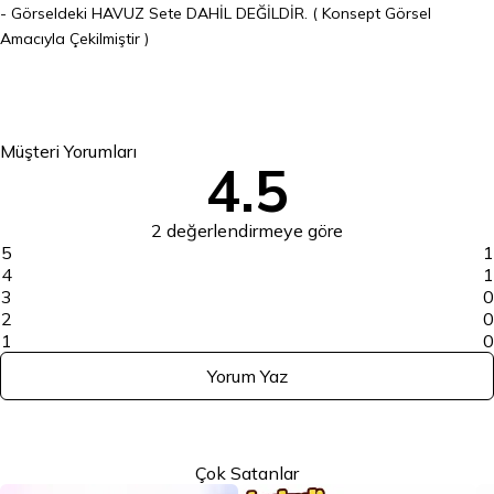
- Görseldeki HAVUZ Sete DAHİL DEĞİLDİR. ( Konsept Görsel
Amacıyla Çekilmiştir )
Müşteri Yorumları
4.5
2 değerlendirmeye göre
5
1
4
1
3
0
2
0
1
0
Yorum Yaz
Çok Satanlar