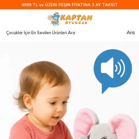
4999 TL ve ÜZERİ PEŞİN FİYATINA 3 AY TAKSİT
Ara