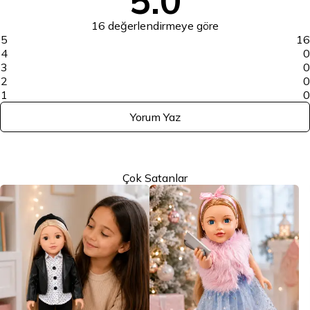
5.0
16 değerlendirmeye göre
5
16
4
0
3
0
2
0
1
0
Yorum Yaz
Çok Satanlar