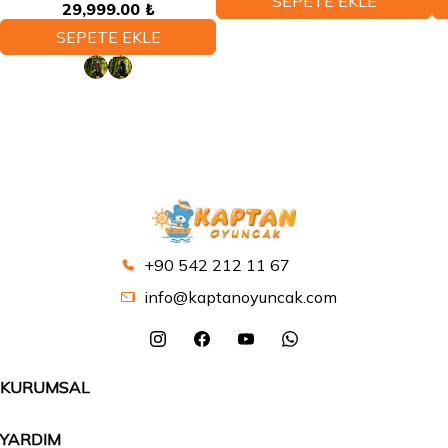
SEPETE EKLE
Bluetooth LED Far 3 Kademe Hız
29,999.00 ₺
Ayarlı
SEPETE EKLE
+90 542 212 11 67
info@kaptanoyuncak.com
KURUMSAL
YARDIM