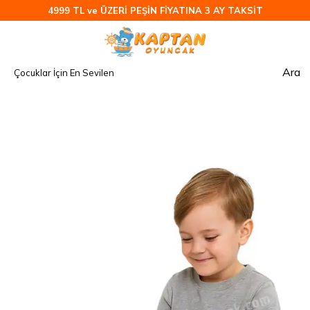
4999 TL ve ÜZERİ PEŞİN FİYATINA 3 AY TAKSİT
Ara