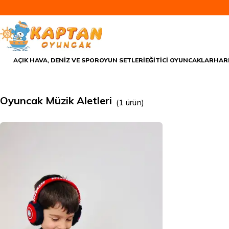
AÇIK HAVA, DENİZ VE SPOR
OYUN SETLERİ
EĞİTİCİ OYUNCAKLAR
HAR
Oyuncak Müzik Aletleri
(
1
ürün
)