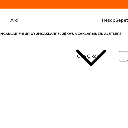
Ara
Hesap
Sepet
UNCAKLARI
FİGÜR OYUNCAKLAR
PELUŞ OYUNCAKLAR
MÜZİK ALETLERİ