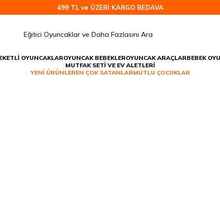
499 TL ve ÜZERİ KARGO BEDAVA
EKETLİ OYUNCAKLAR
OYUNCAK BEBEKLER
OYUNCAK ARAÇLAR
BEBEK OY
MUTFAK SETİ VE EV ALETLERİ
YENİ ÜRÜNLER
EN ÇOK SATANLAR
MUTLU ÇOCUKLAR