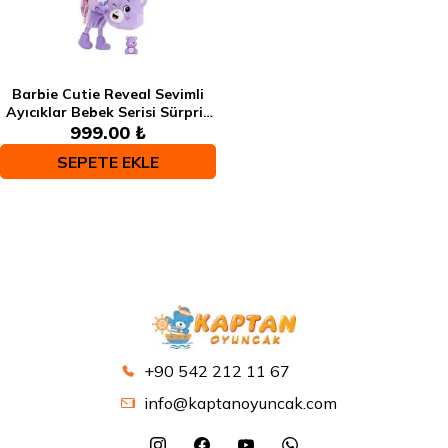
Barbie Cutie Reveal Sevimli
Ayıcıklar Bebek Serisi Sürpriz
Paket JCN97
999.00 ₺
SEPETE EKLE
+90 542 212 11 67
info@kaptanoyuncak.com