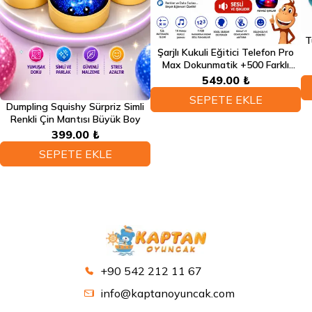
T
Şarjlı Kukuli Eğitici Telefon Pro
Max Dokunmatik +500 Farklı
Eğitici Türkçe Sesli Fonksiyonlu
549.00 ₺
Telefon
SEPETE EKLE
Dumpling Squishy Sürpriz Simli
Renkli Çin Mantısı Büyük Boy
399.00 ₺
SEPETE EKLE
+90 542 212 11 67
info@kaptanoyuncak.com