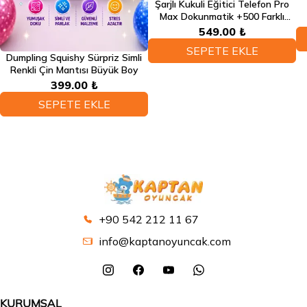
Şarjlı Kukuli Eğitici Telefon Pro
Max Dokunmatik +500 Farklı
Eğitici Türkçe Sesli Fonksiyonlu
549.00 ₺
Telefon
SEPETE EKLE
Dumpling Squishy Sürpriz Simli
Renkli Çin Mantısı Büyük Boy
399.00 ₺
SEPETE EKLE
+90 542 212 11 67
info@kaptanoyuncak.com
KURUMSAL