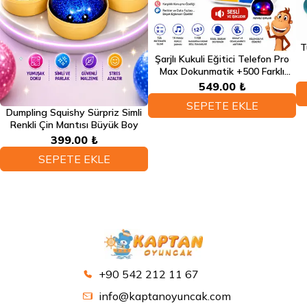
T
Şarjlı Kukuli Eğitici Telefon Pro
Max Dokunmatik +500 Farklı
Eğitici Türkçe Sesli Fonksiyonlu
549.00 ₺
Telefon
SEPETE EKLE
Dumpling Squishy Sürpriz Simli
Renkli Çin Mantısı Büyük Boy
399.00 ₺
SEPETE EKLE
+90 542 212 11 67
info@kaptanoyuncak.com