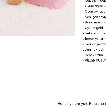
- Çok çişim geld
- Oyuncağımı ve
- Oyun oynayal
- Seni çok sevi
- Bana masal an
- Uykum geldi.
- Set içerisind
biberon yer alm
- Serinin; pemb
bulunmaktadır
- Bebek uzunlu
- PİLLER KUTU
Henüz yorum yok. Bu ürüne i