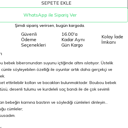
SEPETE EKLE
WhatsApp ile Sipariş Ver
Şimdi sipariş verirsen, bugün kargoda.
Güvenli
16.00'a
Kolay İade
Ödeme
Kadar Aynı
İmkanı
Seçenekleri
Gün Kargo
ı
u bebek biberonundan suyunu içtiğinde altını ıslatıyor. Üstelik
ı cümle söyleyebilen özelliği ile oyunlar artık daha gerçekçi ve
ek.
et ettirilebilir kolları ve bacakları bulunmaktadır. Boubou bebek
üsü, desenli tulumu ve kurdeleli saç bandı ile de çok sevimli
.
n bebeğin karnına bastırın ve söylediği cümleleri dinleyin...
uğu cümleler;
susadım.