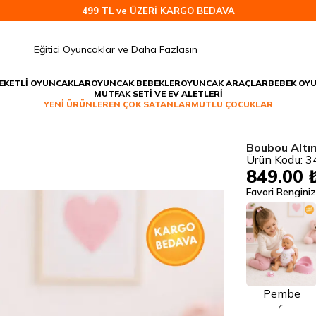
499 TL ve ÜZERİ KARGO BEDAVA
EKETLİ OYUNCAKLAR
OYUNCAK BEBEKLER
OYUNCAK ARAÇLAR
BEBEK OY
MUTFAK SETİ VE EV ALETLERİ
YENİ ÜRÜNLER
EN ÇOK SATANLAR
MUTLU ÇOCUKLAR
Boubou Altı
Ürün Kodu:
3
849.00 
Favori Renginiz
Pembe