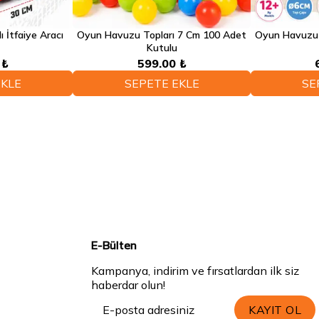
lı İtfaiye Aracı
Oyun Havuzu Topları 7 Cm 100 Adet
Oyun Havuzu 
Kutulu
 ₺
599.00 ₺
EKLE
SEPETE EKLE
SE
E-Bülten
Kampanya, indirim ve fırsatlardan ilk siz
haberdar olun!
KAYIT OL