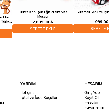
Sürtmeli Sesli ve Işık
Türkçe Konuşan Eğitici Aktivite
Masası
Pro Max
i Türkçe
999.00
2,899.00 ₺
on
SEPETE 
SEPETE EKLE
YARDIM
HESABIM
İletişim
Giriş Yap
İptal ve İade Koşulları
Kayıt Ol
ası
Hesabım
Favorilerim