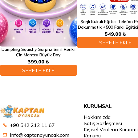
Şarjlı Kukuli Eğitici Telefon 
Dokunmatik +500 Farklı Eğitic
Sesli Fonksiyonlu Telef
549.00 ₺
SEPETE EKLE
Dumpling Squishy Sürpriz Simli Renkli
Çin Mantısı Büyük Boy
399.00 ₺
SEPETE EKLE
KURUMSAL
Hakkımızda
Satış Sözleşmesi
+90 542 212 11 67
Kişisel Verilerin Korunm
info@kaptanoyuncak.com
Kanunu