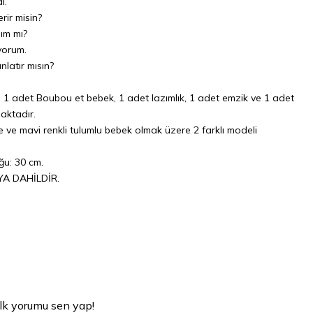
i.
rir misin?
ım mı?
yorum.
latır mısın?
e; 1 adet Boubou et bebek, 1 adet lazımlık, 1 adet emzik ve 1 adet
aktadır.
e ve mavi renkli tulumlu bebek olmak üzere 2 farklı modeli
.
ğu: 30 cm.
YA DAHİLDİR.
lk yorumu sen yap!