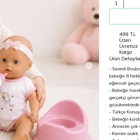
1
499 TL
Üzeri
Ücretsiz
Kargo
Ürün Detaylar
- Sevimli Boubo
bebeğin 8 farkl
eğlenceli geçec
- Bebeğin harek
gerçekçi görünt
gözükmektedir
- Türkçe Konuşa
- Bebeğin kurd
- Annecim çok 
- Karnım acıktı.