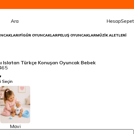
Ara
Hesap
Sepet
UNCAKLARI
FİGÜR OYUNCAKLAR
PELUŞ OYUNCAKLAR
MÜZİK ALETLERİ
nı Islatan Türkçe Konuşan Oyuncak Bebek
465
₺
i Seçin
Mavi